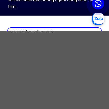
tâm.
HÀNH CHÍNH - VĂN PHÒNG
THỢ KỸ THUẬT - TÀI XẾ
TUYỂN DỤNG LÀM VIỆC TẠI NHÀ MÁY
TUYỂN DỤNG TÀI XẾ LÁI XE NÂNG
TUYỂN DỤNG NHÂN VIÊN THU MUA