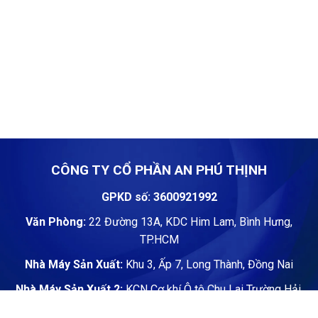
CÔNG TY CỔ PHẦN AN PHÚ THỊNH
GPKD số: 3600921992
Văn Phòng:
22 Đường 13A, KDC Him Lam, Bình Hưng,
TP.HCM
Nhà Máy Sản Xuất:
Khu 3, Ấp 7, Long Thành, Đồng Nai
Nhà Máy Sản Xuất 2:
KCN Cơ khí Ô tô Chu Lai Trường Hải,
Xã Núi Thành, Đà Nẵng