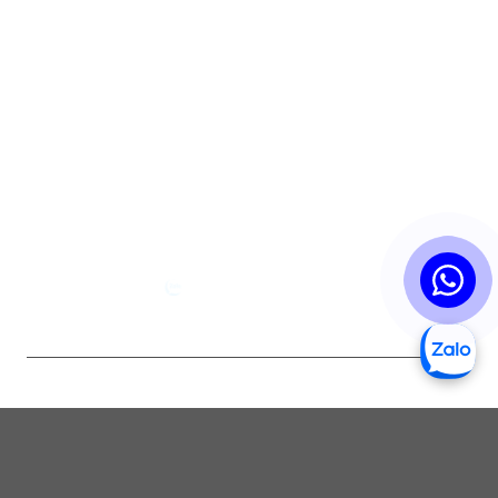
Nhà Máy Sản Xuất 3:
Tôn Hoa sen, QL1A, Thôn Bình Liêm,
xã Phan Rí Thành, Bắc Bình, Bình Thuận
Hotline:
0819 35 39 39 - 0819 06 68 68 - Mr.Tài
WhatsApp:
0819 35 39 39 - 0819 06 68 68 - Mr.Tài
Giờ Làm Việc:
8h-17h (CN nghỉ)
GOOGLE MAPS
VP
NM1
NM2
NM3