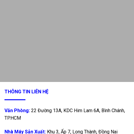
THÔNG TIN LIÊN HỆ
Văn Phòng:
22 Đường 13A, KDC Him Lam 6A, Bình Chánh,
TP.HCM
Nhà Máy Sản Xuất:
Khu 3, Ấp 7, Long Thành, Đồng Nai