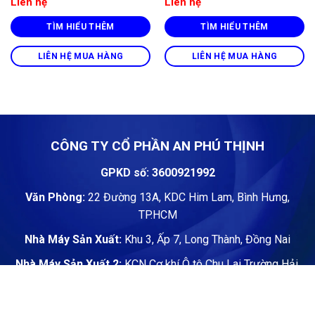
Liên hệ
Liên hệ
TÌM HIỂU THÊM
TÌM HIỂU THÊM
LIÊN HỆ MUA HÀNG
LIÊN HỆ MUA HÀNG
CÔNG TY CỔ PHẦN AN PHÚ THỊNH
GPKD số: 3600921992
Văn Phòng:
22 Đường 13A, KDC Him Lam, Bình Hưng,
TP.HCM
Nhà Máy Sản Xuất:
Khu 3, Ấp 7, Long Thành, Đồng Nai
Nhà Máy Sản Xuất 2:
KCN Cơ khí Ô tô Chu Lai Trường Hải,
Xã Núi Thành, Đà Nẵng
Nhà Máy Sản Xuất 3:
Tôn Hoa sen, QL1A, Thôn Bình Liêm,