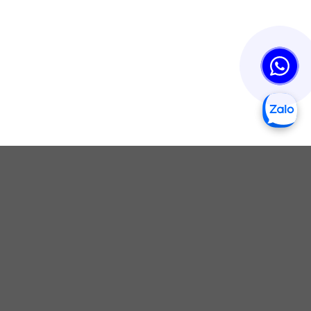
xã Phan Rí Thành, Bắc Bình, Bình Thuận
Hotline:
0819 35 39 39 - 0819 06 68 68 - Mr.Tài
WhatsApp:
0819 35 39 39 - 0819 06 68 68 - Mr.Tài
Giờ Làm Việc:
8h-17h (CN nghỉ)
GOOGLE MAPS
VP
NM1
NM2
NM3