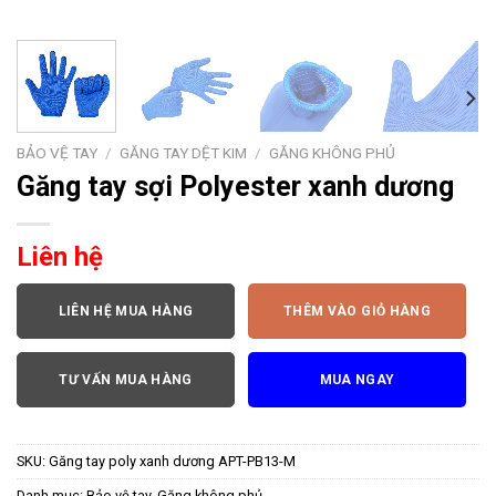
BẢO VỆ TAY
/
GĂNG TAY DỆT KIM
/
GĂNG KHÔNG PHỦ
Găng tay sợi Polyester xanh dương
Liên hệ
LIÊN HỆ MUA HÀNG
THÊM VÀO GIỎ HÀNG
TƯ VẤN MUA HÀNG
MUA NGAY
SKU:
Găng tay poly xanh dương APT-PB13-M
Danh mục:
Bảo vệ tay
,
Găng không phủ