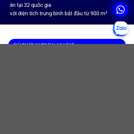
án tại 32 quốc gia
với diện tích trung bình bắt đầu từ 900 m²
GIẢI PHÁP AN TOÀN LAO ĐỘNG
HOẠT ĐỘNG
SỰ KIỆN
TIN TỨC
5 LÝ DO DOANH NGHIỆP NÊN CHỌN AN PHÚ
THỊNH LÀ ĐỐI TÁC CUNG CẤP ĐỒ BẢO HỘ